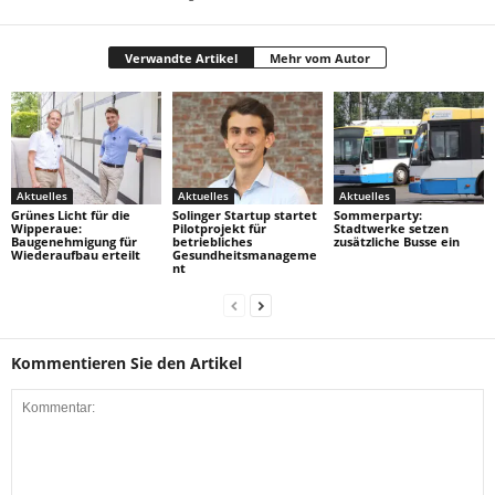
Verwandte Artikel
Mehr vom Autor
Aktuelles
Aktuelles
Aktuelles
Grünes Licht für die
Solinger Startup startet
Sommerparty:
Wipperaue:
Pilotprojekt für
Stadtwerke setzen
Baugenehmigung für
betriebliches
zusätzliche Busse ein
Wiederaufbau erteilt
Gesundheitsmanageme
nt
Kommentieren Sie den Artikel