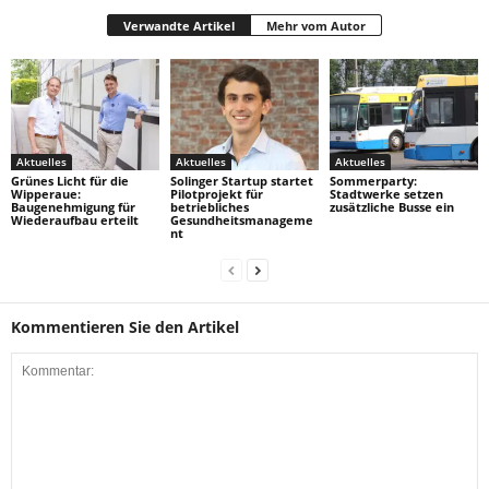
Verwandte Artikel
Mehr vom Autor
Aktuelles
Aktuelles
Aktuelles
Grünes Licht für die
Solinger Startup startet
Sommerparty:
Wipperaue:
Pilotprojekt für
Stadtwerke setzen
Baugenehmigung für
betriebliches
zusätzliche Busse ein
Wiederaufbau erteilt
Gesundheitsmanageme
nt
Kommentieren Sie den Artikel