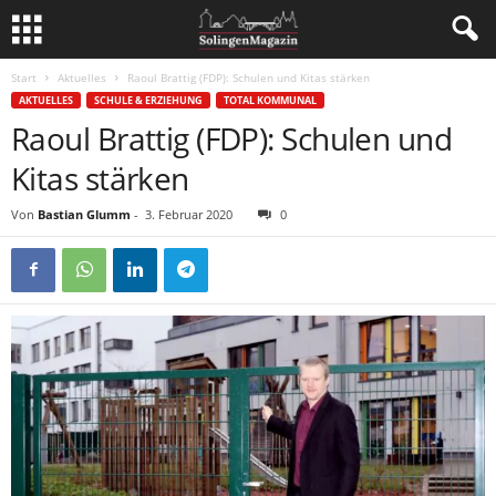
Start
Aktuelles
Raoul Brattig (FDP): Schulen und Kitas stärken
AKTUELLES
SCHULE & ERZIEHUNG
TOTAL KOMMUNAL
Raoul Brattig (FDP): Schulen und
Kitas stärken
Von
Bastian Glumm
-
3. Februar 2020
0