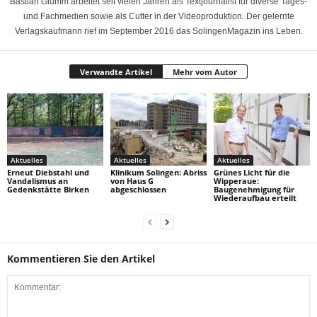
Bastian Glumm arbeitet seit vielen Jahren als Textjournalist für diverse Tages-
und Fachmedien sowie als Cutter in der Videoproduktion. Der gelernte
Verlagskaufmann rief im September 2016 das SolingenMagazin ins Leben.
Verwandte Artikel
Mehr vom Autor
Aktuelles
Aktuelles
Aktuelles
Erneut Diebstahl und
Klinikum Solingen: Abriss
Grünes Licht für die
Vandalismus an
von Haus G
Wipperaue:
Gedenkstätte Birken
abgeschlossen
Baugenehmigung für
Wiederaufbau erteilt
Kommentieren Sie den Artikel