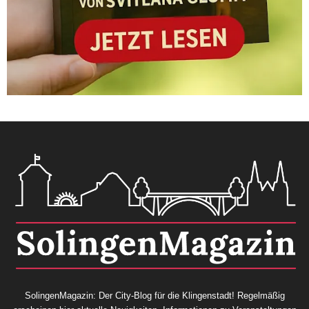
SolingenMagazin: Der City-Blog für die Klingenstadt! Regelmäßig