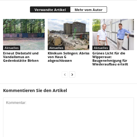
Verwandte Artikel
Mehr vom Autor
Aktuelles
Aktuelles
Aktuelles
Erneut Diebstahl und
Klinikum Solingen: Abriss
Grünes Licht für die
Vandalismus an
von Haus G
Wipperaue:
Gedenkstätte Birken
abgeschlossen
Baugenehmigung für
Wiederaufbau erteilt
Kommentieren Sie den Artikel