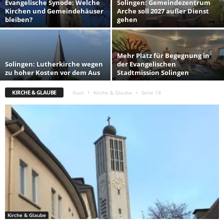
Evangelische Synode: Welche
Solingen: Gemeindezentrum
Kirchen und Gemeindehäuser
Arche soll 2027 außer Dienst
bleiben?
gehen
Mehr Platz für Begegnung in
Solingen: Lutherkirche wegen
der Evangelischen
zu hoher Kosten vor dem Aus
Stadtmission Solingen
KIRCHE & GLAUBE
Start
Kirche & Glaube
Seite 18
Kirche & Glaube