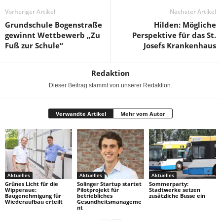
Vorheriger Artikel
Nächster Artikel
Grundschule Bogenstraße
Hilden: Mögliche
gewinnt Wettbewerb „Zu
Perspektive für das St.
Fuß zur Schule“
Josefs Krankenhaus
Redaktion
Dieser Beitrag stammt von unserer Redaktion.
Verwandte Artikel
Mehr vom Autor
Aktuelles
Aktuelles
Aktuelles
Grünes Licht für die
Solinger Startup startet
Sommerparty:
Wipperaue:
Pilotprojekt für
Stadtwerke setzen
Baugenehmigung für
betriebliches
zusätzliche Busse ein
Wiederaufbau erteilt
Gesundheitsmanageme
nt