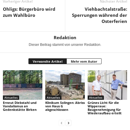
Vorheriger Artikel
Nächster Artikel
Ohligs: Bürgerbüro wird
Viehbachtalstraße:
zum Wahlbüro
Sperrungen während der
Osterferien
Redaktion
Dieser Beitrag stammt von unserer Redaktion.
Verwandte Artikel
Mehr vom Autor
Aktuelles
Aktuelles
Aktuelles
Erneut Diebstahl und
Klinikum Solingen: Abriss
Grünes Licht für die
Vandalismus an
von Haus G
Wipperaue:
Gedenkstätte Birken
abgeschlossen
Baugenehmigung für
Wiederaufbau erteilt