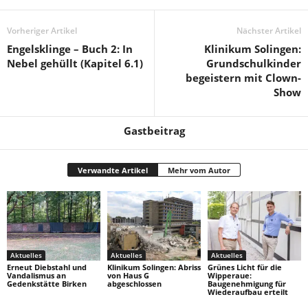
Vorheriger Artikel
Nächster Artikel
Engelsklinge – Buch 2: In
Klinikum Solingen:
Nebel gehüllt (Kapitel 6.1)
Grundschulkinder
begeistern mit Clown-
Show
Gastbeitrag
Verwandte Artikel
Mehr vom Autor
Aktuelles
Aktuelles
Aktuelles
Erneut Diebstahl und
Klinikum Solingen: Abriss
Grünes Licht für die
Vandalismus an
von Haus G
Wipperaue:
Gedenkstätte Birken
abgeschlossen
Baugenehmigung für
Wiederaufbau erteilt