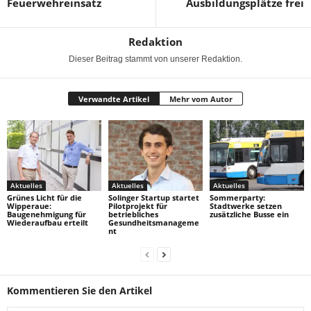
Feuerwehreinsatz
Ausbildungsplätze frei
Redaktion
Dieser Beitrag stammt von unserer Redaktion.
Verwandte Artikel
Mehr vom Autor
Aktuelles
Aktuelles
Aktuelles
Grünes Licht für die
Solinger Startup startet
Sommerparty:
Wipperaue:
Pilotprojekt für
Stadtwerke setzen
Baugenehmigung für
betriebliches
zusätzliche Busse ein
Wiederaufbau erteilt
Gesundheitsmanageme
nt
Kommentieren Sie den Artikel