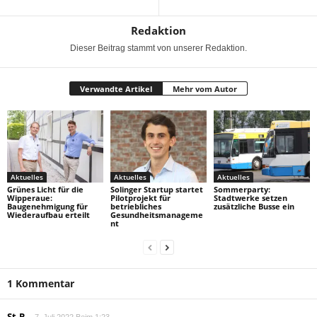
Redaktion
Dieser Beitrag stammt von unserer Redaktion.
Verwandte Artikel
Mehr vom Autor
Aktuelles
Aktuelles
Aktuelles
Grünes Licht für die
Solinger Startup startet
Sommerparty:
Wipperaue:
Pilotprojekt für
Stadtwerke setzen
Baugenehmigung für
betriebliches
zusätzliche Busse ein
Wiederaufbau erteilt
Gesundheitsmanageme
nt
1 Kommentar
St.R
7. Juli 2022 Beim 1:23