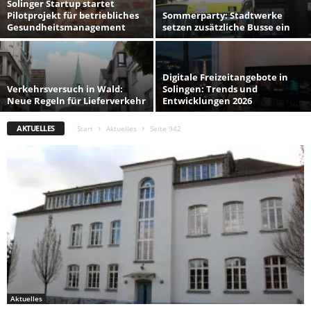
Solinger Startup startet
Pilotprojekt für betriebliches
Sommerparty: Stadtwerke
Gesundheitsmanagement
setzen zusätzliche Busse ein
Digitale Freizeitangebote in
Verkehrsversuch in Wald:
Solingen: Trends und
Neue Regeln für Lieferverkehr
Entwicklungen 2026
AKTUELLES
Start
Aktuelles
Seite 942
Aktuelles