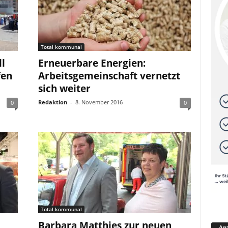
Total kommunal
ll
Erneuerbare Energien:
fen
Arbeitsgemeinschaft vernetzt
sich weiter
Redaktion
-
8. November 2016
0
0
Total kommunal
Barbara Matthies zur neuen
Anz