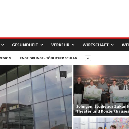
GESUNDHEIT
VERKEHR
WIRTSCHAFT
WE
REGION
ENGELSKLINGE - TÖDLICHER SCHLAG
0
Solingen: Studie zur Zukunf
Theater und Konzerthauses