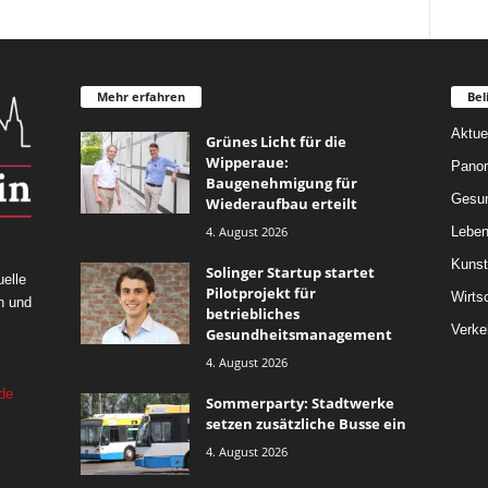
Mehr erfahren
Bel
Aktue
Grünes Licht für die
Wipperaue:
Pano
Baugenehmigung für
Gesun
Wiederaufbau erteilt
4. August 2026
Leben
Kunst
Solinger Startup startet
elle
Pilotprojekt für
Wirts
n und
betriebliches
Verke
Gesundheitsmanagement
4. August 2026
de
Sommerparty: Stadtwerke
setzen zusätzliche Busse ein
4. August 2026