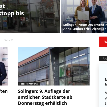
gt
stopp bis
Solingen: Neue Dezernenti
Anna Lenker tritt Dienst an
Seite 42
W
Anz
M
M
Total kommunal
ten
Solingen: 9. Auflage der
V
amtlichen Stadtkarte ab
v
Donnerstag erhältlich
U