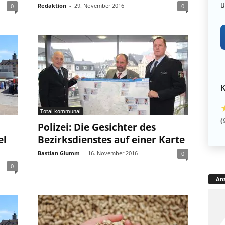
u
Redaktion
-
29. November 2016
0
0
K
Total kommunal
(
Polizei: Die Gesichter des
el
Bezirksdienstes auf einer Karte
Bastian Glumm
-
16. November 2016
0
0
Anz