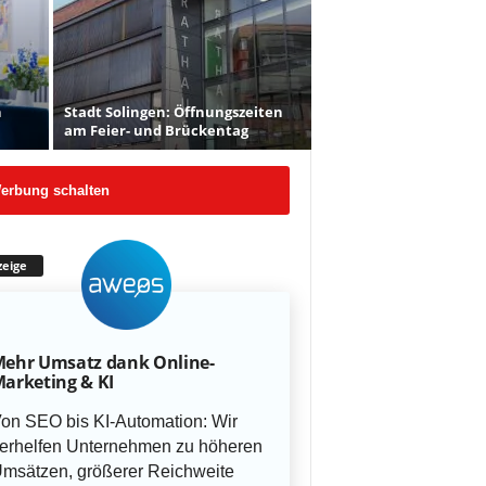
n
Stadt Solingen: Öffnungszeiten
am Feier- und Brückentag
erbung schalten
eige
ehr Umsatz dank Online-
arketing & KI
on SEO bis KI-Automation: Wir
erhelfen Unternehmen zu höheren
msätzen, größerer Reichweite