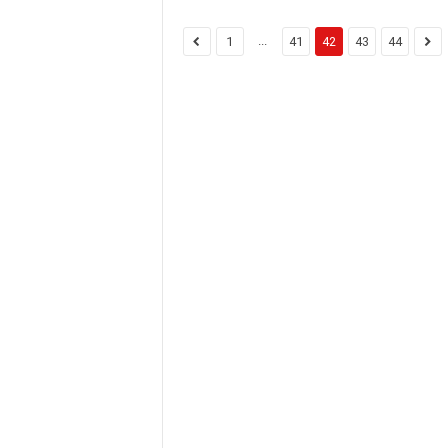
...
1
41
42
43
44