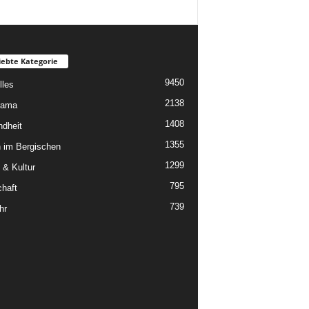
iebte Kategorie
9450
lles
2138
rama
1408
dheit
1355
 im Bergischen
1299
 & Kultur
795
chaft
739
hr