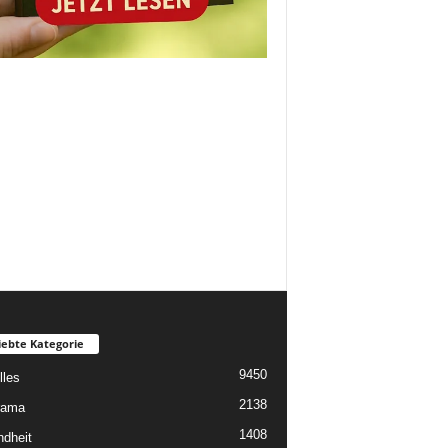
iebte Kategorie
9450
lles
2138
rama
1408
dheit