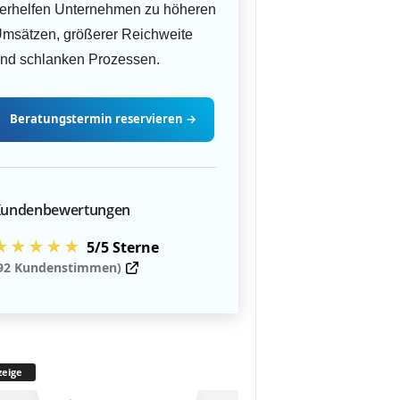
erhelfen Unternehmen zu höheren
msätzen, größerer Reichweite
nd schlanken Prozessen.
Beratungstermin
reservieren
→
undenbewertungen
★★★★★
5/5 Sterne
92 Kundenstimmen)
eige