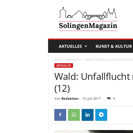
D
a
s
S
o
l
i
AKTUELLES
KUNST & KULTUR
n
g
Start
Aktuelles
Wald: Unfallflucht nach Crash mit
e
AKTUELLES
n
Wald: Unfallflucht
M
a
(12)
g
a
Von
Redaktion
-
13. Juli 2017
0
z
i
n