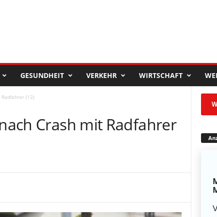
GESUNDHEIT
VERKEHR
WIRTSCHAFT
WE
 Radfahrer (12)
W
 nach Crash mit Radfahrer
Anz
M
M
V