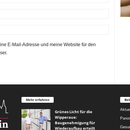
ne E-Mail-Adresse und meine Website für den
ser.
Mehr erfahren
Bel
Aktue
Grünes Licht für die
Wipperaue:
Pano
Baugenehmigung für
Gesun
Wiederaufbau erteilt