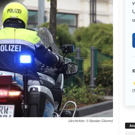
v
U
u
K
(
(Archivfoto: © Bastian Glumm)
Anz