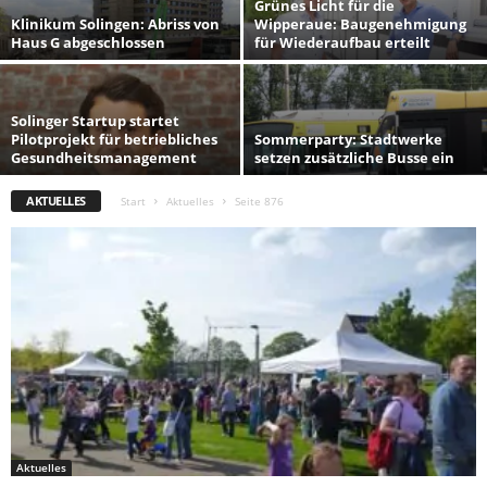
Grünes Licht für die
Klinikum Solingen: Abriss von
Wipperaue: Baugenehmigung
Haus G abgeschlossen
für Wiederaufbau erteilt
Solinger Startup startet
Pilotprojekt für betriebliches
Sommerparty: Stadtwerke
Gesundheitsmanagement
setzen zusätzliche Busse ein
AKTUELLES
Start
Aktuelles
Seite 876
Aktuelles