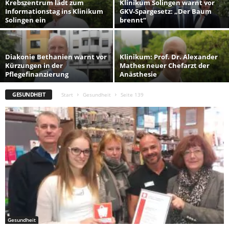
Krebszentrum lädt zum
Klinikum Solingen warnt vor
Informationstag ins Klinikum
GKV-Spargesetz: „Der Baum
Solingen ein
brennt“
Diakonie Bethanien warnt vor
Klinikum: Prof. Dr. Alexander
Kürzungen in der
Mathes neuer Chefarzt der
Pflegefinanzierung
Anästhesie
GESUNDHEIT
Start
Gesundheit
Seite 139
Gesundheit