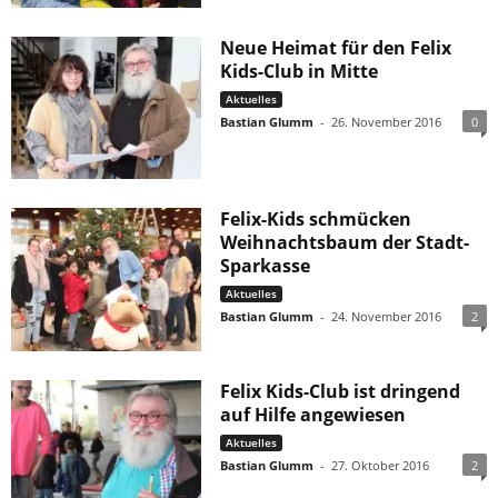
Neue Heimat für den Felix
Kids-Club in Mitte
Aktuelles
Bastian Glumm
-
26. November 2016
0
Felix-Kids schmücken
Weihnachtsbaum der Stadt-
Sparkasse
Aktuelles
Bastian Glumm
-
24. November 2016
2
Felix Kids-Club ist dringend
auf Hilfe angewiesen
Aktuelles
Bastian Glumm
-
27. Oktober 2016
2