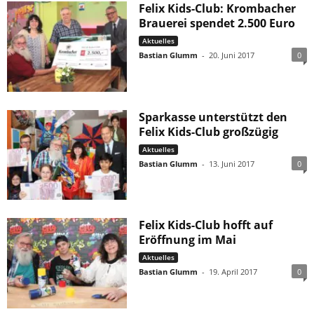
Felix Kids-Club: Krombacher
Brauerei spendet 2.500 Euro
Aktuelles
Bastian Glumm
-
20. Juni 2017
0
Sparkasse unterstützt den
Felix Kids-Club großzügig
Aktuelles
Bastian Glumm
-
13. Juni 2017
0
Felix Kids-Club hofft auf
Eröffnung im Mai
Aktuelles
Bastian Glumm
-
19. April 2017
0