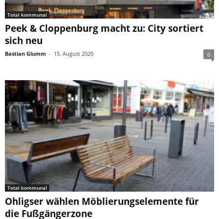
Total kommunal
Peek & Cloppenburg macht zu: City sortiert
sich neu
Bastian Glumm
-
15. August 2020
0
Total kommunal
Ohligser wählen Möblierungselemente für
die Fußgängerzone