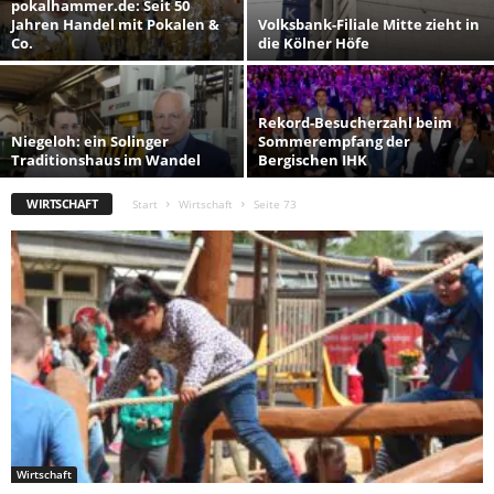
pokalhammer.de: Seit 50
Jahren Handel mit Pokalen &
Volksbank-Filiale Mitte zieht in
Co.
die Kölner Höfe
Rekord-Besucherzahl beim
Niegeloh: ein Solinger
Sommerempfang der
Traditionshaus im Wandel
Bergischen IHK
WIRTSCHAFT
Start
Wirtschaft
Seite 73
Wirtschaft