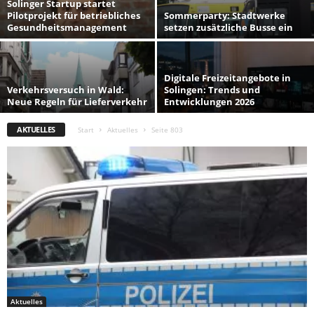
Solinger Startup startet
Pilotprojekt für betriebliches
Sommerparty: Stadtwerke
Gesundheitsmanagement
setzen zusätzliche Busse ein
Digitale Freizeitangebote in
Verkehrsversuch in Wald:
Solingen: Trends und
Neue Regeln für Lieferverkehr
Entwicklungen 2026
AKTUELLES
Start
Aktuelles
Seite 803
Aktuelles