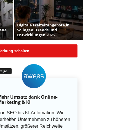
Digitale Freizeitangebote in
Neue
Solingen: Trends und
Entwicklungen 2026
erbung schalten
eige
ehr Umsatz dank Online-
arketing & KI
on SEO bis KI-Automation: Wir
erhelfen Unternehmen zu höheren
msätzen, größerer Reichweite