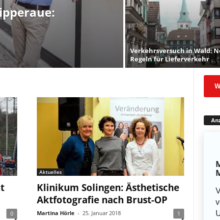
Wipperaue:
Verkehrsversuch in Wald: 
Regeln für Lieferverkehr
W
Anz
M
M
Aktuelles
t
Klinikum Solingen: Ästhetische
V
Aktfotografie nach Brust-OP
v
U
Martina Hörle
-
25. Januar 2018
0
1