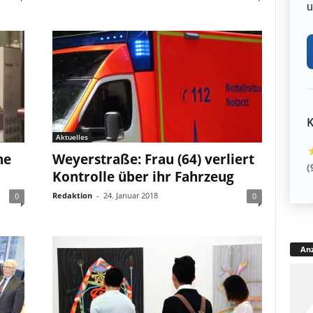
u
K
Aktuelles
ne
Weyerstraße: Frau (64) verliert
(
Kontrolle über ihr Fahrzeug
Redaktion
-
24. Januar 2018
0
0
Anz