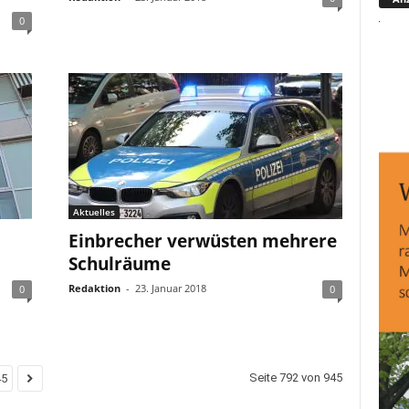
0
Aktuelles
Einbrecher verwüsten mehrere
Schulräume
Redaktion
-
23. Januar 2018
0
0
Seite 792 von 945
45