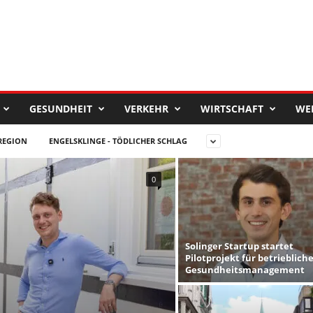
GESUNDHEIT
VERKEHR
WIRTSCHAFT
WE
REGION
ENGELSKLINGE - TÖDLICHER SCHLAG
0
Solinger Startup startet
Pilotprojekt für betrieblich
Gesundheitsmanagement