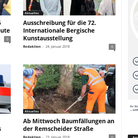
Aktuelles
6
Ausschreibung für die 72.
eute
Internationale Bergische
Kunstausstellung
0
Redaktion
-
24. Januar 2018
0
Aktuelles
Ab Mittwoch Baumfällungen an
s
der Remscheider Straße
Redaktion
-
23. Januar 2018
0
Anz