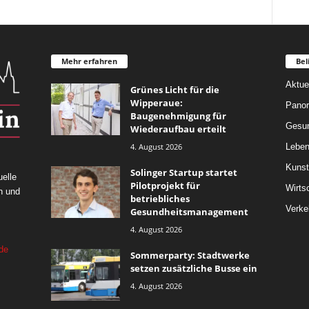
Mehr erfahren
Bel
Aktue
Grünes Licht für die
Wipperaue:
Pano
Baugenehmigung für
Gesun
Wiederaufbau erteilt
4. August 2026
Leben
Kunst
Solinger Startup startet
elle
Pilotprojekt für
Wirts
n und
betriebliches
Verke
Gesundheitsmanagement
4. August 2026
de
Sommerparty: Stadtwerke
setzen zusätzliche Busse ein
4. August 2026