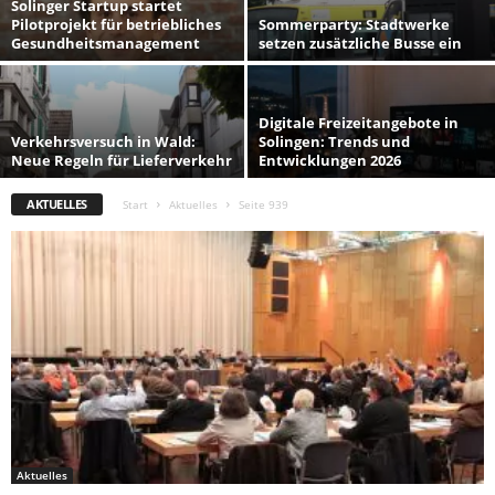
Solinger Startup startet
Pilotprojekt für betriebliches
Sommerparty: Stadtwerke
Gesundheitsmanagement
setzen zusätzliche Busse ein
Digitale Freizeitangebote in
Verkehrsversuch in Wald:
Solingen: Trends und
Neue Regeln für Lieferverkehr
Entwicklungen 2026
AKTUELLES
Start
Aktuelles
Seite 939
Aktuelles